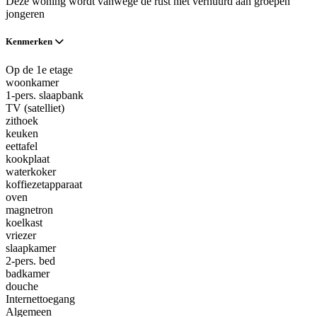
Deze woning wordt vanwege de rust niet verhuurd aan groepen
jongeren
Kenmerken
Op de 1e etage
woonkamer
1-pers. slaapbank
TV (satelliet)
zithoek
keuken
eettafel
kookplaat
waterkoker
koffiezetapparaat
oven
magnetron
koelkast
vriezer
slaapkamer
2-pers. bed
badkamer
douche
Internettoegang
Algemeen