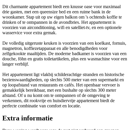
Dit charmante appartement biedt een knusse oase voor maximaal
drie gasten, met een queensize bed en een ruime bank in de
woonkamer. Stap uit op uw eigen balkon om 's ochtends koffie te
drinken of te ontspannen in de avondbries. Het appartement is
voorzien van airconditioning, wifi en satelliet-tv, en een optionele
wasservice voor extra gemak.
De volledig uitgeruste keuken is voorzien van een koelkast, fornuis,
magnetron, koffiezetapparaat en alle benodigdheden voor
zelfgekookte maaltijden. De moderne badkamer is voorzien van een
douche, föhn en gratis toiletartikelen, plus een wasmachine voor een
langer verblijf.
Het appartement ligt vlakbij schilderachtige stranden en historische
bezienswaardigheden, op slechts 500 meter van een supermarkt en
op loopafstand van restaurants en cafés. Het openbaar vervoer is
gemakkelijk bereikbaar, met een bushalte op slechts 300 meter
afstand. Of u nu komt om te ontspannen of de omgeving te
verkennen, dit rookvrije en huisdiervrije appartement biedt de
perfecte combinatie van comfort en locatie.
Extra informatie