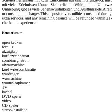
Schönes Ferienhaus mit guter Einrichtung auf einem Grundstück mit
mit vielen Erlebnissen können Sie herrlich im Whirlpool mit Unterwas
Umgebung gibt es viele Sehenswürdigkeiten und Ausflugsziele.A refund
or consumption charges.This deposit covers utilities consumed during 
extra services, and any remaining balance will be refunded within 21
check-out experience.
Kenmerken
open keuken
fornuis
afzuigkap
koffiezetapparaat
combimagnetron
afwasmachine
koel-/vriescombinatie
wasdroger
wasmachine
woon/slaapkamer
TV
kachel
DVD-speler
video
CD-speler
stereo-installatie