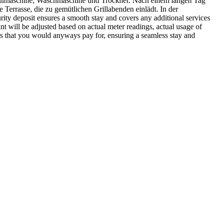
Spülmaschine, Waschmaschine und Trockner. Nach einem langen Tag
Terrasse, die zu gemütlichen Grillabenden einlädt. In der
ity deposit ensures a smooth stay and covers any additional services
t will be adjusted based on actual meter readings, actual usage of
es that you would anyways pay for, ensuring a seamless stay and