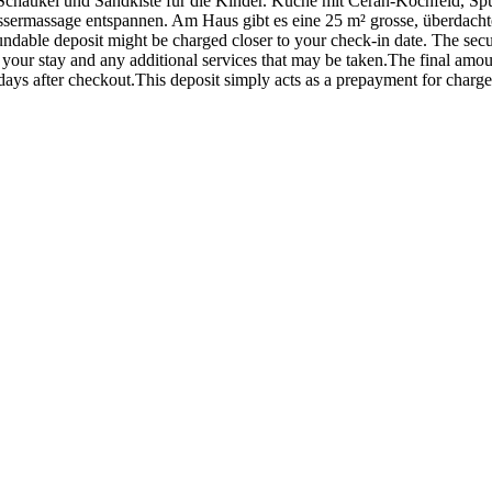
 Schaukel und Sandkiste für die Kinder. Küche mit Ceran-Kochfeld, 
sermassage entspannen. Am Haus gibt es eine 25 m² grosse, überdachte 
able deposit might be charged closer to your check-in date. The secur
your stay and any additional services that may be taken.The final amoun
 days after checkout.This deposit simply acts as a prepayment for charg