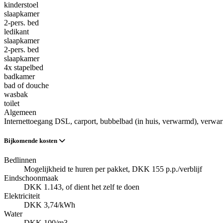
kinderstoel
slaapkamer
2-pers. bed
ledikant
slaapkamer
2-pers. bed
slaapkamer
4x stapelbed
badkamer
bad of douche
wasbak
toilet
Algemeen
Internettoegang DSL
, carport
, bubbelbad (in huis, verwarmd)
, verwar
Bijkomende kosten
Bedlinnen
Mogelijkheid te huren per pakket, DKK 155 p.p./verblijf
Eindschoonmaak
DKK 1.143, of dient het zelf te doen
Elektriciteit
DKK 3,74/kWh
Water
DKK 100/m3