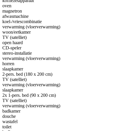
koffiezetapparaat
oven
magnetron
afwasmachine
koel-/vriescombinatie
verwarming (vloerverwarming)
woon/eetkamer
TV (satelliet)
open haard
CD-speler
stereo-installatie
verwarming (vloerverwarming)
horren
slaapkamer
2-pers. bed (180 x 200 cm)
TV (satelliet)
verwarming (vloerverwarming)
slaapkamer
2x 1-pers. bed (90 x 200 cm)
TV (satelliet)
verwarming (vloerverwarming)
badkamer
douche
wastafel
toilet