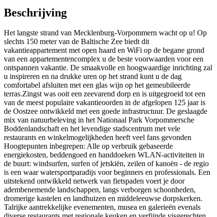
Beschrijving
Het langste strand van Mecklenburg-Vorpommern wacht op u! Op
slechts 150 meter van de Baltische Zee biedt dit
vakantieappartement met open haard en WiFi op de begane grond
van een appartementencomplex u de beste voorwaarden voor een
ontspannen vakantie. De smaakvolle en hoogwaardige inrichting zal
u inspireren en na drukke uren op het strand kunt u de dag
comfortabel afsluiten met een glas wijn op het gemeubileerde
terras.Zingst was ooit een zeevarend dorp en is uitgegroeid tot een
van de meest populaire vakantieoorden in de afgelopen 125 jaar is
de Oostzee ontwikkeld met een goede infrastructuur. De geslaagde
mix van natuurbeleving in het Nationaal Park Vorpommersche
Boddenlandschaft en het levendige stadscentrum met vele
restaurants en winkelmogelijkheden heeft veel fans gevonden
Hoogtepunten inbegrepen: Alle op verbruik gebaseerde
energiekosten, beddengoed en handdoeken WLAN-activiteiten in
de buurt: windsurfen, surfen of jetskiën, zeilen of kanoën - de regio
is een waar watersportparadijs voor beginners en professionals. Een
uitstekend ontwikkeld netwerk van fietspaden voert je door
adembenemende landschappen, langs verborgen schoonheden,
dromerige kastelen en landhuizen en middeleeuwse dorpskerken.
Talrijke aantrekkelijke evenementen, musea en galerieën evenals
diverse restaurants met regionale keuken en verfijnde visgerechten