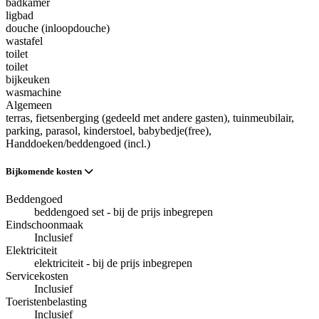
badkamer
ligbad
douche (inloopdouche)
wastafel
toilet
toilet
bijkeuken
wasmachine
Algemeen
terras
, fietsenberging (gedeeld met andere gasten)
, tuinmeubilair
,
parking
, parasol
, kinderstoel
, babybedje(free)
,
Handdoeken/beddengoed (incl.)
Bijkomende kosten
Beddengoed
beddengoed set - bij de prijs inbegrepen
Eindschoonmaak
Inclusief
Elektriciteit
elektriciteit - bij de prijs inbegrepen
Servicekosten
Inclusief
Toeristenbelasting
Inclusief