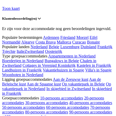
Toon kaart
Klantenbeoordeling(en)
Er zijn voor deze accommodatie nog geen beoordelingen ingevuld.
Populaire bestemmingen
Ardennen
Friesland
Moezel
Eifel
Normandië
Algarve
Costa Brava
Mallorca
Curacao
Bonaire
Populaire landen
Nederland
Belgie
Luxemburg
Duitsland
Frankrijk
Tsjechie
Italie
Zwitserland
Oostenrijk
Type groepsaccommodaties
Appartementen in Nederland
Boerderijen in Nederland
Bungalows in Belgie
Chalets in
Zwitserland
Cottages in Verenigd Koninkrijk
Kastelen in Frankrijk
Landhuizen in Frankrijk
Vakantiehuizen in Spanje
Villa's in Spanje
Woonboten in Nederland
Ligging groepsaccommodaties
Aan de Zeeuwse kust
Aan de
Belgische kust
Aan de Spaanse kust
Op vakantiepark in Belgie
Op
vakantiepark in Nederland
In skigebied in Zwitserland
In skigebied
in Frankrijk
Groepsaccommodaties
10-persoons accomodaties
20-persoons
accomodaties
30-persoons accomodaties
40-persoons accomodaties
50-persoons accomodaties
60-persoons accomodaties
70-persoons
accomodaties
80-persoons accomodaties
90-persoons accomodaties