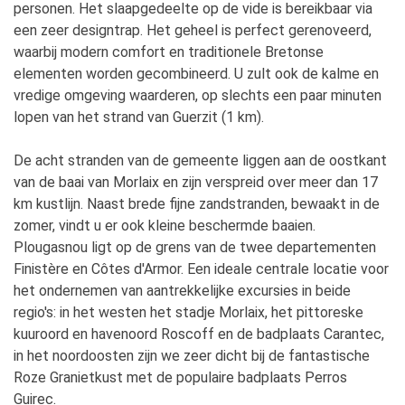
personen. Het slaapgedeelte op de vide is bereikbaar via
een zeer designtrap. Het geheel is perfect gerenoveerd,
waarbij modern comfort en traditionele Bretonse
elementen worden gecombineerd. U zult ook de kalme en
vredige omgeving waarderen, op slechts een paar minuten
lopen van het strand van Guerzit (1 km).
De acht stranden van de gemeente liggen aan de oostkant
van de baai van Morlaix en zijn verspreid over meer dan 17
km kustlijn. Naast brede fijne zandstranden, bewaakt in de
zomer, vindt u er ook kleine beschermde baaien.
Plougasnou ligt op de grens van de twee departementen
Finistère en Côtes d'Armor. Een ideale centrale locatie voor
het ondernemen van aantrekkelijke excursies in beide
regio's: in het westen het stadje Morlaix, het pittoreske
kuuroord en havenoord Roscoff en de badplaats Carantec,
in het noordoosten zijn we zeer dicht bij de fantastische
Roze Granietkust met de populaire badplaats Perros
Guirec.